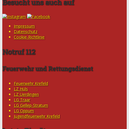
Besucht uns auch auf
Impressum
Datenschutz
Cookie-Richtlinie
Notruf 112
Feuerwehr und Rettungsdienst
Feuerwehr Krefeld
LZ Hüls
LZ Uerdingen
LG Traar
LG Gellep-Stratum
LG Oppum
Jugendfeuerwehr Krefeld