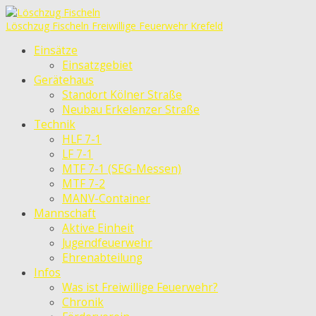
Löschzug Fischeln
Freiwillige Feuerwehr Krefeld
Einsätze
Einsatzgebiet
Gerätehaus
Standort Kölner Straße
Neubau Erkelenzer Straße
Technik
HLF 7-1
LF 7-1
MTF 7-1 (SEG-Messen)
MTF 7-2
MANV-Container
Mannschaft
Aktive Einheit
Jugendfeuerwehr
Ehrenabteilung
Infos
Was ist Freiwillige Feuerwehr?
Chronik