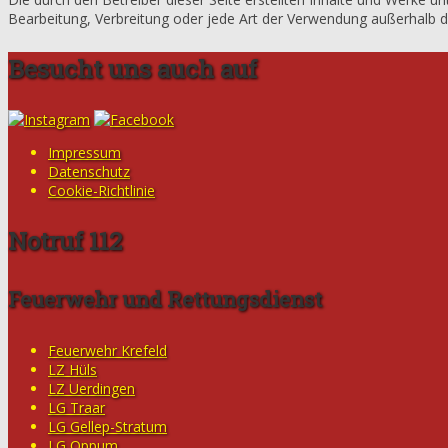
Bearbeitung, Verbreitung oder jede Art der Verwendung außerhalb de
Besucht uns auch auf
Impressum
Datenschutz
Cookie-Richtlinie
Notruf 112
Feuerwehr und Rettungsdienst
Feuerwehr Krefeld
LZ Hüls
LZ Uerdingen
LG Traar
LG Gellep-Stratum
LG Oppum