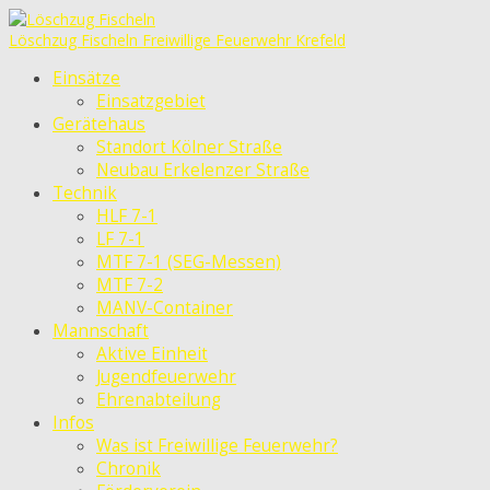
Löschzug Fischeln
Freiwillige Feuerwehr Krefeld
Einsätze
Einsatzgebiet
Gerätehaus
Standort Kölner Straße
Neubau Erkelenzer Straße
Technik
HLF 7-1
LF 7-1
MTF 7-1 (SEG-Messen)
MTF 7-2
MANV-Container
Mannschaft
Aktive Einheit
Jugendfeuerwehr
Ehrenabteilung
Infos
Was ist Freiwillige Feuerwehr?
Chronik