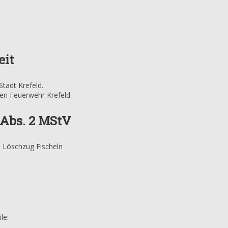
eit
Stadt Krefeld.
igen Feuerwehr Krefeld.
 Abs. 2 MStV
s Löschzug Fischeln
le: