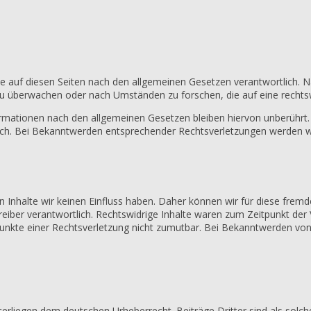
te auf diesen Seiten nach den allgemeinen Gesetzen verantwortlich. N
zu überwachen oder nach Umständen zu forschen, die auf eine rechtsw
rmationen nach den allgemeinen Gesetzen bleiben hiervon unberührt. E
ich. Bei Bekanntwerden entsprechender Rechtsverletzungen werden w
en Inhalte wir keinen Einfluss haben. Daher können wir für diese fre
Betreiber verantwortlich. Rechtswidrige Inhalte waren zum Zeitpunkt de
tspunkte einer Rechtsverletzung nicht zumutbar. Bei Bekanntwerden vo
terliegen dem deutschen Urheberrecht. Beiträge Dritter sind als solch