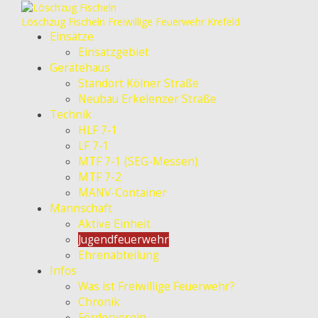
Löschzug Fischeln
Freiwillige Feuerwehr Krefeld
Einsätze
Einsatzgebiet
Gerätehaus
Standort Kölner Straße
Neubau Erkelenzer Straße
Technik
HLF 7-1
LF 7-1
MTF 7-1 (SEG-Messen)
MTF 7-2
MANV-Container
Mannschaft
Aktive Einheit
Jugendfeuerwehr
Ehrenabteilung
Infos
Was ist Freiwillige Feuerwehr?
Chronik
Förderverein