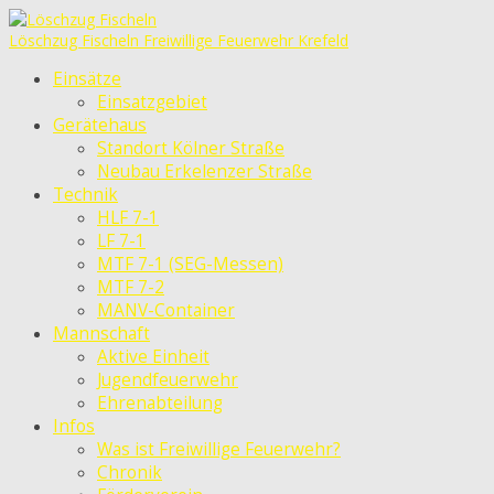
Löschzug Fischeln
Freiwillige Feuerwehr Krefeld
Einsätze
Einsatzgebiet
Gerätehaus
Standort Kölner Straße
Neubau Erkelenzer Straße
Technik
HLF 7-1
LF 7-1
MTF 7-1 (SEG-Messen)
MTF 7-2
MANV-Container
Mannschaft
Aktive Einheit
Jugendfeuerwehr
Ehrenabteilung
Infos
Was ist Freiwillige Feuerwehr?
Chronik