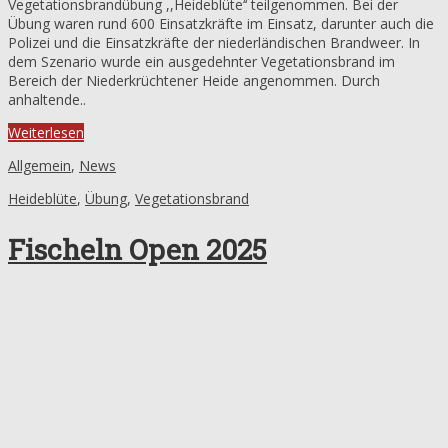
Vegetationsbrandübung ,,Heideblüte‘‘ teilgenommen. Bei der
Übung waren rund 600 Einsatzkräfte im Einsatz, darunter auch die
Polizei und die Einsatzkräfte der niederländischen Brandweer. In
dem Szenario wurde ein ausgedehnter Vegetationsbrand im
Bereich der Niederkrüchtener Heide angenommen. Durch
anhaltende..
Weiterlesen
Allgemein
,
News
Heideblüte
,
Übung
,
Vegetationsbrand
Fischeln Open 2025
5. September 2025
Auch in diesem Jahr werden wir (vermutlich zum letztem Mal) an
Fischeln Open unsere Tore öffnen!Freut euch auf eine Ausstellung
unserer Einsatzfahrzeuge, eine große Feuerwehrhüpfburg,