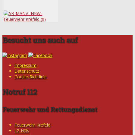
Besucht uns auch auf
Impressum
Datenschutz
Cookie-Richtlinie
Notruf 112
Feuerwehr und Rettungsdienst
Feuerwehr Krefeld
LZ Hüls