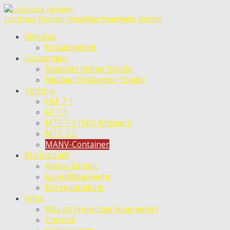
Löschzug Fischeln
Freiwillige Feuerwehr Krefeld
Einsätze
Einsatzgebiet
Gerätehaus
Standort Kölner Straße
Neubau Erkelenzer Straße
Technik
HLF 7-1
LF 7-1
MTF 7-1 (SEG-Messen)
MTF 7-2
MANV-Container
Mannschaft
Aktive Einheit
Jugendfeuerwehr
Ehrenabteilung
Infos
Was ist Freiwillige Feuerwehr?
Chronik