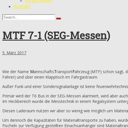
Förderverein
Kontakt
MTF 7-1 (SEG-Messen)
5. März 2017
Wie der Name
M
annschafts
T
ransport
F
ahrzeug (MTF) schon sagt, di
Fahrer) und über einen Klapptisch im Fahrgastraum.
Außer Funk und einer Sondersignalanlage ist keine feuerwehrtechn
Primär wird der T6 Bus in der SEG-Messen alarmiert, wird aber auc
Im Heckbereich wurde die Messtechnik in einem Regalsystem unter
Diesen Laderaum nutzen wir aber so wenig wie möglich um Material
Um dennoch die Kapazitäten für Materialtransporte zu haben, wurd
Fischeln zur Verfügung gestellten Einachsanhänger sind Materialtra