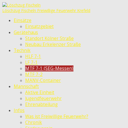
Löschzug Fischeln
Freiwillige Feuerwehr Krefeld
Einsätze
Einsatzgebiet
Gerätehaus
Standort Kölner Straße
Neubau Erkelenzer Straße
Technik
HLF 7-1
LF 7-1
MTF 7-1 (SEG-Messen)
MTF 7-2
MANV-Container
Mannschaft
Aktive Einheit
Jugendfeuerwehr
Ehrenabteilung
Infos
Was ist Freiwillige Feuerwehr?
Chronik