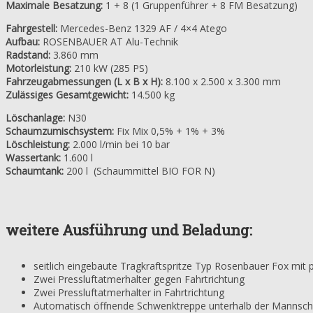
Maximale Besatzung:
1 + 8 (1 Gruppenführer + 8 FM Besatzung)
Fahrgestell:
Mercedes-Benz 1329 AF / 4×4 Atego
Aufbau:
ROSENBAUER AT Alu-Technik
Radstand:
3.860 mm
Motorleistung:
210 kW (285 PS)
Fahrzeugabmessungen (L x B x H):
8.100 x 2.500 x 3.300 mm
Zulässiges Gesamtgewicht:
14.500 kg
Löschanlage:
N30
Schaumzumischsystem:
Fix Mix 0,5% + 1% + 3%
Löschleistung:
2.000 l/min bei 10 bar
Wassertank:
1.600 l
Schaumtank:
200 l (Schaummittel BIO FOR N)
weitere Ausführung und Beladung:
seitlich eingebaute Tragkraftspritze Typ Rosenbauer Fox mit
Zwei Pressluftatmerhalter gegen Fahrtrichtung
Zwei Pressluftatmerhalter in Fahrtrichtung
Automatisch öffnende Schwenktreppe unterhalb der Mannsch