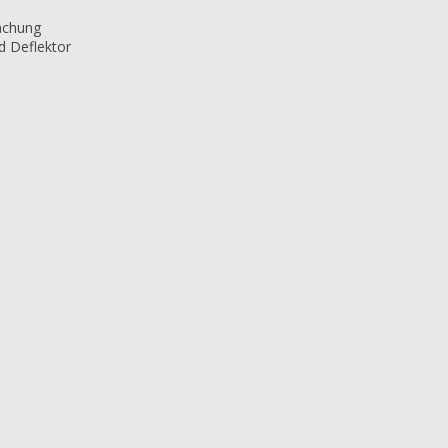
achung
d Deflektor