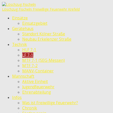
Löschzug Fischeln
Freiwillige Feuerwehr Krefeld
Einsätze
Einsatzgebiet
Gerätehaus
Standort Kölner Straße
Neubau Erkelenzer Straße
Technik
HLF 7-1
LF 7-1
MTF 7-1 (SEG-Messen)
MTF 7-2
MANV-Container
Mannschaft
Aktive Einheit
Jugendfeuerwehr
Ehrenabteilung
Infos
Was ist Freiwillige Feuerwehr?
Chronik