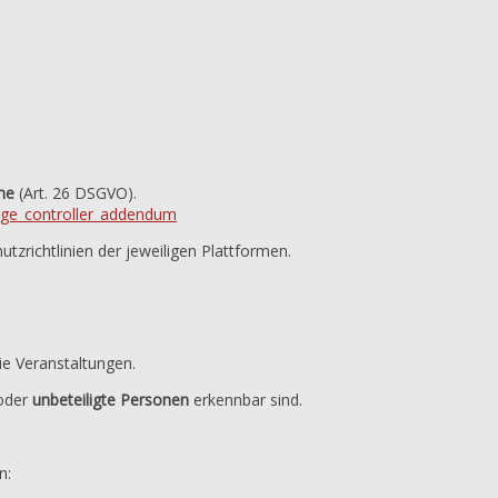
he
(Art. 26 DSGVO).
age_controller_addendum
tzrichtlinien der jeweiligen Plattformen.
ie Veranstaltungen.
oder
unbeteiligte Personen
erkennbar sind.
n: