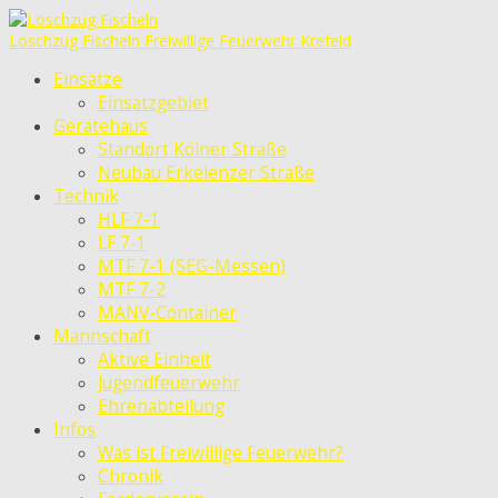
Löschzug Fischeln
Freiwillige Feuerwehr Krefeld
Einsätze
Einsatzgebiet
Gerätehaus
Standort Kölner Straße
Neubau Erkelenzer Straße
Technik
HLF 7-1
LF 7-1
MTF 7-1 (SEG-Messen)
MTF 7-2
MANV-Container
Mannschaft
Aktive Einheit
Jugendfeuerwehr
Ehrenabteilung
Infos
Was ist Freiwillige Feuerwehr?
Chronik