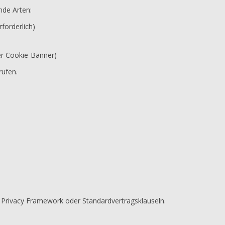
nde Arten:
forderlich)
ber Cookie-Banner)
rufen.
 Privacy Framework oder Standardvertragsklauseln.