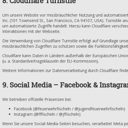
8. Cloudflare Turnstile
Um unsere Website vor missbräuchlicher Nutzung und automatisier
Inc. (101 Townsend St., San Francisco, CA 94107, USA). Turnstile a
um automatisierte Zugriffe handelt. Hierzu kann Cloudflare versch
Interaktionen mit der Webseite.
Die Verwendung von Cloudflare Turnstile erfolgt auf Grundlage unse
missbräuchlichen Zugriffen zu schützen sowie die Funktionsfähigkeit
Cloudflare kann Daten in Ländern außerhalb der Europäischen Unio
(u. a. Standardvertragsklauseln der EU-Kommission).
Weitere Informationen zur Datenverarbeitung durch Cloudflare finde
9. Social Media – Facebook & Instagr
Wir betreiben offizielle Präsenzen bei:
Facebook (@feuerwehrfischeln / @jugendfeuerwehrfischeln)
Instagram (@fffischeln / @jffischeln)
Wenn Sie unsere Social-Media-Seiten besuchen, verarbeitet Meta