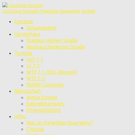
Löschzug Fischeln
Freiwillige Feuerwehr Krefeld
Einsätze
Einsatzgebiet
Gerätehaus
Standort Kölner Straße
Neubau Erkelenzer Straße
Technik
HLF 7-1
LF 7-1
MTF 7-1 (SEG-Messen)
MTF 7-2
MANV-Container
Mannschaft
Aktive Einheit
Jugendfeuerwehr
Ehrenabteilung
Infos
Was ist Freiwillige Feuerwehr?
Chronik