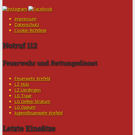
Impressum
Datenschutz
Cookie-Richtlinie
Notruf 112
Feuerwehr und Rettungsdienst
Feuerwehr Krefeld
LZ Hüls
LZ Uerdingen
LG Traar
LG Gellep-Stratum
LG Oppum
Jugendfeuerwehr Krefeld
Letzte Einsätze