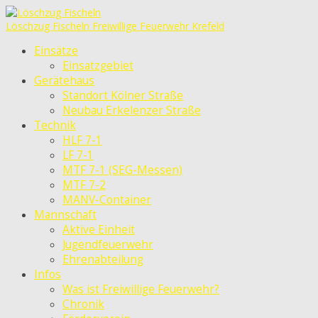
Löschzug Fischeln
Freiwillige Feuerwehr Krefeld
Einsätze
Einsatzgebiet
Gerätehaus
Standort Kölner Straße
Neubau Erkelenzer Straße
Technik
HLF 7-1
LF 7-1
MTF 7-1 (SEG-Messen)
MTF 7-2
MANV-Container
Mannschaft
Aktive Einheit
Jugendfeuerwehr
Ehrenabteilung
Infos
Was ist Freiwillige Feuerwehr?
Chronik