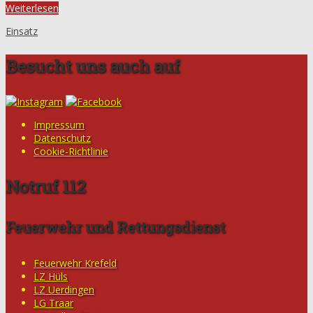
Weiterlesen
Einsatz
Besucht uns auch auf
Impressum
Datenschutz
Cookie-Richtlinie
Notruf 112
Feuerwehr und Rettungsdienst
Feuerwehr Krefeld
LZ Hüls
LZ Uerdingen
LG Traar