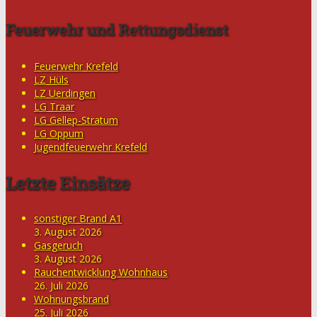
Feuerwehr und Rettungsdienst
Feuerwehr Krefeld
LZ Hüls
LZ Uerdingen
LG Traar
LG Gellep-Stratum
LG Oppum
Jugendfeuerwehr Krefeld
Letzte Einsätze
sonstiger Brand A1
3. August 2026
Gasgeruch
3. August 2026
Rauchentwicklung Wohnhaus
26. Juli 2026
Wohnungsbrand
25. Juli 2026