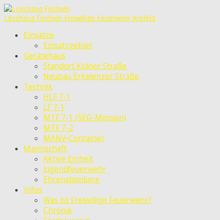
Löschzug Fischeln
Freiwillige Feuerwehr Krefeld
Einsätze
Einsatzgebiet
Gerätehaus
Standort Kölner Straße
Neubau Erkelenzer Straße
Technik
HLF 7-1
LF 7-1
MTF 7-1 (SEG-Messen)
MTF 7-2
MANV-Container
Mannschaft
Aktive Einheit
Jugendfeuerwehr
Ehrenabteilung
Infos
Was ist Freiwillige Feuerwehr?
Chronik