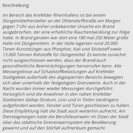
Beschreibung:
Im Bereich des Krefelder Rheinhafens ist bei einem
Düngemittelhersteller an der Ohlendorffstraße am Morgen
gegen 7 Uhr aus bisher unbekannter Ursache ein Brand
ausgebrochen, der eine erhebliche Rauchentwicklung zur Folge
hatte. In Brand geraten war dort eine 180 mal 250 Meter große
Halle mit Düngemitteln. In der Halle lagerten rund 20.000
Tonen Kunstdünger aus Phosphor, Kali und Stickstoff sowie
13.000 Tonnen Rohstoffe für Düngemittel. Es konnte zunächst
nicht ausgeschlossen werden, dass der Brandrauch
gesundheitliche Beeinträchtigungen hervorrufen kann. Alle
Messergebisse auf Schadstoffbelastungen auf Krefelder
Stadtgebiet außerhalb des abgesperrten Bereichs bewegten
sich aber unterhalb der festgelegten Grenzwerte. Auch in der
Nacht wurden immer wieder Messungen durchgeführt.
Vorsorglich sind die Anwohner in den nahen Krefelder
Stadtteilen Gellep-Stratum, Linn und in Teilen Uerdingens
aufgefordert worden, Fenster und Türen geschlossen zu halten.
Diese Empfehlung hält die Stadt auch weiterhin aufrecht. Am
Dienstagmorgen hatte die Berufsfeuerwehr im Osten der Stadt
über das städtische Sirenenwarnsystem die Bevölkerung
gewarnt und auf den Störfall aufmerksam gemacht.