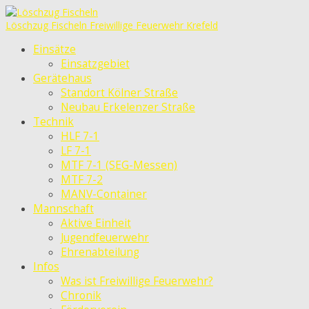
Löschzug Fischeln
Freiwillige Feuerwehr Krefeld
Einsätze
Einsatzgebiet
Gerätehaus
Standort Kölner Straße
Neubau Erkelenzer Straße
Technik
HLF 7-1
LF 7-1
MTF 7-1 (SEG-Messen)
MTF 7-2
MANV-Container
Mannschaft
Aktive Einheit
Jugendfeuerwehr
Ehrenabteilung
Infos
Was ist Freiwillige Feuerwehr?
Chronik