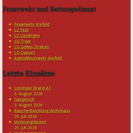
Feuerwehr und Rettungsdienst
Feuerwehr Krefeld
LZ Hüls
LZ Uerdingen
LG Traar
LG Gellep-Stratum
LG Oppum
Jugendfeuerwehr Krefeld
Letzte Einsätze
sonstiger Brand A1
3. August 2026
Gasgeruch
3. August 2026
Rauchentwicklung Wohnhaus
26. Juli 2026
Wohnungsbrand
25. Juli 2026