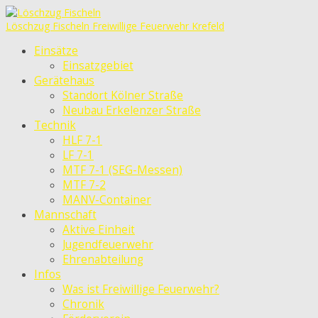
Löschzug Fischeln
Freiwillige Feuerwehr Krefeld
Einsätze
Einsatzgebiet
Gerätehaus
Standort Kölner Straße
Neubau Erkelenzer Straße
Technik
HLF 7-1
LF 7-1
MTF 7-1 (SEG-Messen)
MTF 7-2
MANV-Container
Mannschaft
Aktive Einheit
Jugendfeuerwehr
Ehrenabteilung
Infos
Was ist Freiwillige Feuerwehr?
Chronik