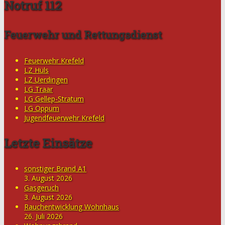
Notruf 112
Feuerwehr und Rettungsdienst
Feuerwehr Krefeld
LZ Hüls
LZ Uerdingen
LG Traar
LG Gellep-Stratum
LG Oppum
Jugendfeuerwehr Krefeld
Letzte Einsätze
sonstiger Brand A1
3. August 2026
Gasgeruch
3. August 2026
Rauchentwicklung Wohnhaus
26. Juli 2026