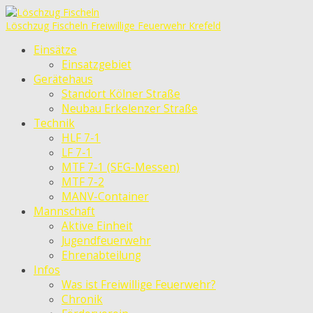
Löschzug Fischeln
Freiwillige Feuerwehr Krefeld
Einsätze
Einsatzgebiet
Gerätehaus
Standort Kölner Straße
Neubau Erkelenzer Straße
Technik
HLF 7-1
LF 7-1
MTF 7-1 (SEG-Messen)
MTF 7-2
MANV-Container
Mannschaft
Aktive Einheit
Jugendfeuerwehr
Ehrenabteilung
Infos
Was ist Freiwillige Feuerwehr?
Chronik