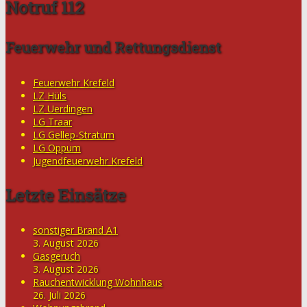
Notruf 112
Feuerwehr und Rettungsdienst
Feuerwehr Krefeld
LZ Hüls
LZ Uerdingen
LG Traar
LG Gellep-Stratum
LG Oppum
Jugendfeuerwehr Krefeld
Letzte Einsätze
sonstiger Brand A1
3. August 2026
Gasgeruch
3. August 2026
Rauchentwicklung Wohnhaus
26. Juli 2026