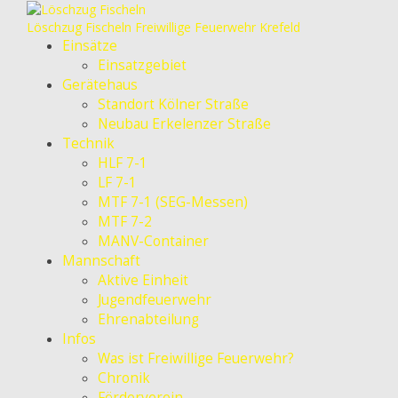
Löschzug Fischeln
Freiwillige Feuerwehr Krefeld
Einsätze
Einsatzgebiet
Gerätehaus
Standort Kölner Straße
Neubau Erkelenzer Straße
Technik
HLF 7-1
LF 7-1
MTF 7-1 (SEG-Messen)
MTF 7-2
MANV-Container
Mannschaft
Aktive Einheit
Jugendfeuerwehr
Ehrenabteilung
Infos
Was ist Freiwillige Feuerwehr?
Chronik
Förderverein