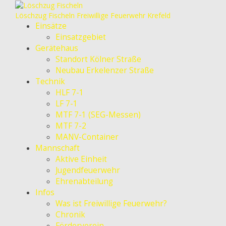
Löschzug Fischeln
Freiwillige Feuerwehr Krefeld
Einsätze
Einsatzgebiet
Gerätehaus
Standort Kölner Straße
Neubau Erkelenzer Straße
Technik
HLF 7-1
LF 7-1
MTF 7-1 (SEG-Messen)
MTF 7-2
MANV-Container
Mannschaft
Aktive Einheit
Jugendfeuerwehr
Ehrenabteilung
Infos
Was ist Freiwillige Feuerwehr?
Chronik
Förderverein