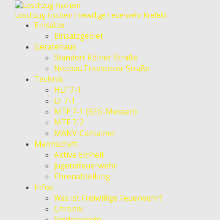
Löschzug Fischeln
Freiwillige Feuerwehr Krefeld
Einsätze
Einsatzgebiet
Gerätehaus
Standort Kölner Straße
Neubau Erkelenzer Straße
Technik
HLF 7-1
LF 7-1
MTF 7-1 (SEG-Messen)
MTF 7-2
MANV-Container
Mannschaft
Aktive Einheit
Jugendfeuerwehr
Ehrenabteilung
Infos
Was ist Freiwillige Feuerwehr?
Chronik
Förderverein