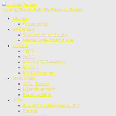
Löschzug Fischeln
Freiwillige Feuerwehr Krefeld
Einsätze
Einsatzgebiet
Gerätehaus
Standort Kölner Straße
Neubau Erkelenzer Straße
Technik
HLF 7-1
LF 7-1
MTF 7-1 (SEG-Messen)
MTF 7-2
MANV-Container
Mannschaft
Aktive Einheit
Jugendfeuerwehr
Ehrenabteilung
Infos
Was ist Freiwillige Feuerwehr?
Chronik