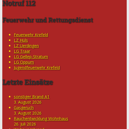
Notruf 112
Feuerwehr und Rettungsdienst
Feuerwehr Krefeld
LZ Hüls
LZ Uerdingen
LG Traar
LG Gellep-Stratum
LG Oppum
Jugendfeuerwehr Krefeld
Letzte Einsätze
sonstiger Brand A1
3. August 2026
Gasgeruch
3. August 2026
Rauchentwicklung Wohnhaus
26. Juli 2026