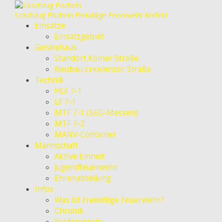
Löschzug Fischeln
Freiwillige Feuerwehr Krefeld
Einsätze
Einsatzgebiet
Gerätehaus
Standort Kölner Straße
Neubau Erkelenzer Straße
Technik
HLF 7-1
LF 7-1
MTF 7-1 (SEG-Messen)
MTF 7-2
MANV-Container
Mannschaft
Aktive Einheit
Jugendfeuerwehr
Ehrenabteilung
Infos
Was ist Freiwillige Feuerwehr?
Chronik
Förderverein