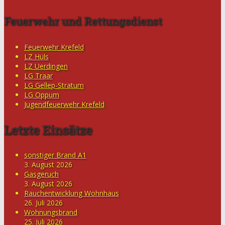
Feuerwehr und Rettungsdienst
Feuerwehr Krefeld
LZ Hüls
LZ Uerdingen
LG Traar
LG Gellep-Stratum
LG Oppum
Jugendfeuerwehr Krefeld
Letzte Einsätze
sonstiger Brand A1
3. August 2026
Gasgeruch
3. August 2026
Rauchentwicklung Wohnhaus
26. Juli 2026
Wohnungsbrand
25. Juli 2026