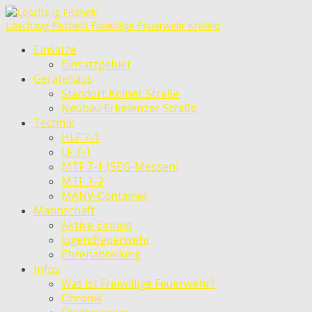
Löschzug Fischeln
Freiwillige Feuerwehr Krefeld
Einsätze
Einsatzgebiet
Gerätehaus
Standort Kölner Straße
Neubau Erkelenzer Straße
Technik
HLF 7-1
LF 7-1
MTF 7-1 (SEG-Messen)
MTF 7-2
MANV-Container
Mannschaft
Aktive Einheit
Jugendfeuerwehr
Ehrenabteilung
Infos
Was ist Freiwillige Feuerwehr?
Chronik