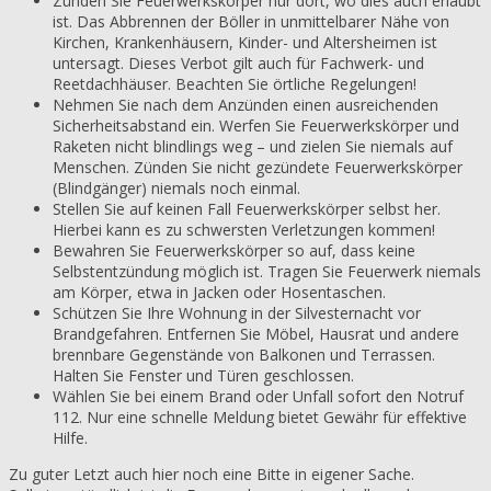
Zünden Sie Feuerwerkskörper nur dort, wo dies auch erlaubt
ist. Das Abbrennen der Böller in unmittelbarer Nähe von
Kirchen, Krankenhäusern, Kinder- und Altersheimen ist
untersagt. Dieses Verbot gilt auch für Fachwerk- und
Reetdachhäuser. Beachten Sie örtliche Regelungen!
Nehmen Sie nach dem Anzünden einen ausreichenden
Sicherheitsabstand ein. Werfen Sie Feuerwerkskörper und
Raketen nicht blindlings weg – und zielen Sie niemals auf
Menschen. Zünden Sie nicht gezündete Feuerwerkskörper
(Blindgänger) niemals noch einmal.
Stellen Sie auf keinen Fall Feuerwerkskörper selbst her.
Hierbei kann es zu schwersten Verletzungen kommen!
Bewahren Sie Feuerwerkskörper so auf, dass keine
Selbstentzündung möglich ist. Tragen Sie Feuerwerk niemals
am Körper, etwa in Jacken oder Hosentaschen.
Schützen Sie Ihre Wohnung in der Silvesternacht vor
Brandgefahren. Entfernen Sie Möbel, Hausrat und andere
brennbare Gegenstände von Balkonen und Terrassen.
Halten Sie Fenster und Türen geschlossen.
Wählen Sie bei einem Brand oder Unfall sofort den Notruf
112. Nur eine schnelle Meldung bietet Gewähr für effektive
Hilfe.
Zu guter Letzt auch hier noch eine Bitte in eigener Sache.