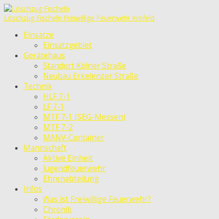
Löschzug Fischeln
Freiwillige Feuerwehr Krefeld
Einsätze
Einsatzgebiet
Gerätehaus
Standort Kölner Straße
Neubau Erkelenzer Straße
Technik
HLF 7-1
LF 7-1
MTF 7-1 (SEG-Messen)
MTF 7-2
MANV-Container
Mannschaft
Aktive Einheit
Jugendfeuerwehr
Ehrenabteilung
Infos
Was ist Freiwillige Feuerwehr?
Chronik