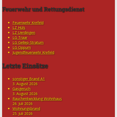
Feuerwehr und Rettungsdienst
Feuerwehr Krefeld
LZ Hüls
LZ Uerdingen
LG Traar
LG Gellep-Stratum
LG Oppum
Jugendfeuerwehr Krefeld
Letzte Einsätze
sonstiger Brand A1
3. August 2026
Gasgeruch
3. August 2026
Rauchentwicklung Wohnhaus
26. Juli 2026
Wohnungsbrand
25. Juli 2026