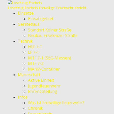
Löschzug Fischeln
Freiwillige Feuerwehr Krefeld
Einsätze
Einsatzgebiet
Gerätehaus
Standort Kölner Straße
Neubau Erkelenzer Straße
Technik
HLF 7-1
LF 7-1
MTF 7-1 (SEG-Messen)
MTF 7-2
MANV-Container
Mannschaft
Aktive Einheit
Jugendfeuerwehr
Ehrenabteilung
Infos
Was ist Freiwillige Feuerwehr?
Chronik
Förderverein