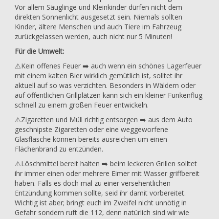
Vor allem Säuglinge und Kleinkinder dürfen nicht dem
direkten Sonnenlicht ausgesetzt sein. Niemals sollten
Kinder, ältere Menschen und auch Tiere im Fahrzeug
zurückgelassen werden, auch nicht nur 5 Minuten!
Für die Umwelt:
⚠️Kein offenes Feuer ➡️ auch wenn ein schönes Lagerfeuer
mit einem kalten Bier wirklich gemütlich ist, solltet ihr
aktuell auf so was verzichten. Besonders in Wäldern oder
auf öffentlichen Grillplätzen kann sich ein kleiner Funkenflug
schnell zu einem großen Feuer entwickeln.
⚠️Zigaretten und Müll richtig entsorgen ➡️ aus dem Auto
geschnipste Zigaretten oder eine weggeworfene
Glasflasche können bereits ausreichen um einen
Flächenbrand zu entzünden.
⚠️Löschmittel bereit halten ➡️ beim leckeren Grillen solltet
ihr immer einen oder mehrere Eimer mit Wasser griffbereit
haben. Falls es doch mal zu einer versehentlichen
Entzündung kommen sollte, seid ihr damit vorbereitet.
Wichtig ist aber; bringt euch im Zweifel nicht unnötig in
Gefahr sondern ruft die 112, denn natürlich sind wir wie