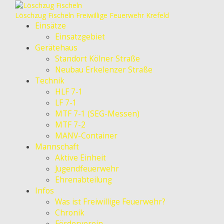
Löschzug Fischeln
Freiwillige Feuerwehr Krefeld
Einsätze
Einsatzgebiet
Gerätehaus
Standort Kölner Straße
Neubau Erkelenzer Straße
Technik
HLF 7-1
LF 7-1
MTF 7-1 (SEG-Messen)
MTF 7-2
MANV-Container
Mannschaft
Aktive Einheit
Jugendfeuerwehr
Ehrenabteilung
Infos
Was ist Freiwillige Feuerwehr?
Chronik
Förderverein