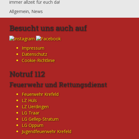
immer allzeit für euch da!
Allgemein
,
News
Besucht uns auch auf
Impressum
Datenschutz
Cookie-Richtlinie
Notruf 112
Feuerwehr und Rettungsdienst
Feuerwehr Krefeld
LZ Hüls
LZ Uerdingen
LG Traar
LG Gellep-Stratum
LG Oppum
Jugendfeuerwehr Krefeld