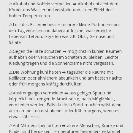
⚠️Alkohol und Koffein vermeiden ➡️ Alkohol entzieht dem
Körper das Wasser und verstärkt damit den Effekt der
hohen Temperaturen.
⚠️Leichtes Essen ➡️ besser mehrere kleine Portionen über
den Tag verteilen und dabei auf frische, wasserreiche
Lebensmittel zurückgreifen wie z.B. Obst, Gemüse und
Salate.
⚠️Gegen die Hitze schützen ➡️ möglichst in kühlen Räumen
aufhalten oder versuchen im Schatten zu bleiben. Leichte
Kleidung tragen und die Sonnencreme nicht vergessen.
⚠️Die Wohnung kühl halten ➡️ tagsüber die Räume mit
Rollläden oder ähnlichem abdunkeln und am besten nachts
oder früh morgens kräftig durchlüften.
⚠️Anstrengungen vermeiden ➡️ ausgiebiger Sport und
körperlich anstrengende Arbeit sollte, nach Möglichkeit,
vermieden werden. Falls du doch Sport machen willst dann
auch am besten erst abends oder früh morgens, wenn es
etwas kühler ist.
⚠️Auf Mitmenschen achten ➡️ ältere Menschen, Kranke und
Kinder sind bei diesen Temperaturen besonders gefährdet.