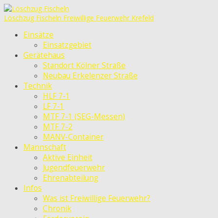
Löschzug Fischeln
Freiwillige Feuerwehr Krefeld
Einsätze
Einsatzgebiet
Gerätehaus
Standort Kölner Straße
Neubau Erkelenzer Straße
Technik
HLF 7-1
LF 7-1
MTF 7-1 (SEG-Messen)
MTF 7-2
MANV-Container
Mannschaft
Aktive Einheit
Jugendfeuerwehr
Ehrenabteilung
Infos
Was ist Freiwillige Feuerwehr?
Chronik