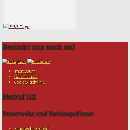
Besucht uns auch auf
Impressum
Datenschutz
Cookie-Richtlinie
Notruf 112
Feuerwehr und Rettungsdienst
Feuerwehr Krefeld