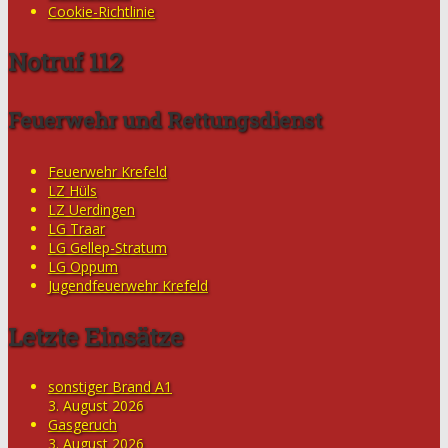
Cookie-Richtlinie
Notruf 112
Feuerwehr und Rettungsdienst
Feuerwehr Krefeld
LZ Hüls
LZ Uerdingen
LG Traar
LG Gellep-Stratum
LG Oppum
Jugendfeuerwehr Krefeld
Letzte Einsätze
sonstiger Brand A1
3. August 2026
Gasgeruch
3. August 2026