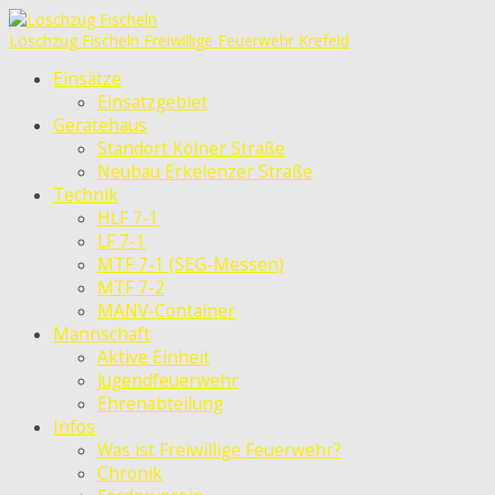
Löschzug Fischeln
Freiwillige Feuerwehr Krefeld
Einsätze
Einsatzgebiet
Gerätehaus
Standort Kölner Straße
Neubau Erkelenzer Straße
Technik
HLF 7-1
LF 7-1
MTF 7-1 (SEG-Messen)
MTF 7-2
MANV-Container
Mannschaft
Aktive Einheit
Jugendfeuerwehr
Ehrenabteilung
Infos
Was ist Freiwillige Feuerwehr?
Chronik