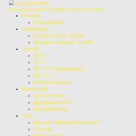
Löschzug Fischeln
Freiwillige Feuerwehr Krefeld
Einsätze
Einsatzgebiet
Gerätehaus
Standort Kölner Straße
Neubau Erkelenzer Straße
Technik
HLF 7-1
LF 7-1
MTF 7-1 (SEG-Messen)
MTF 7-2
MANV-Container
Mannschaft
Aktive Einheit
Jugendfeuerwehr
Ehrenabteilung
Infos
Was ist Freiwillige Feuerwehr?
Chronik
Förderverein