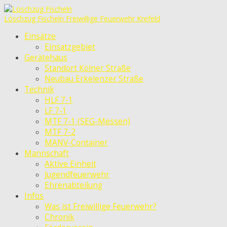
Löschzug Fischeln
Freiwillige Feuerwehr Krefeld
Einsätze
Einsatzgebiet
Gerätehaus
Standort Kölner Straße
Neubau Erkelenzer Straße
Technik
HLF 7-1
LF 7-1
MTF 7-1 (SEG-Messen)
MTF 7-2
MANV-Container
Mannschaft
Aktive Einheit
Jugendfeuerwehr
Ehrenabteilung
Infos
Was ist Freiwillige Feuerwehr?
Chronik