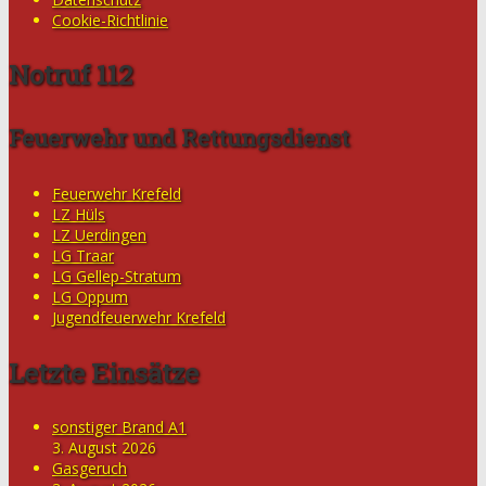
Cookie-Richtlinie
Notruf 112
Feuerwehr und Rettungsdienst
Feuerwehr Krefeld
LZ Hüls
LZ Uerdingen
LG Traar
LG Gellep-Stratum
LG Oppum
Jugendfeuerwehr Krefeld
Letzte Einsätze
sonstiger Brand A1
3. August 2026
Gasgeruch