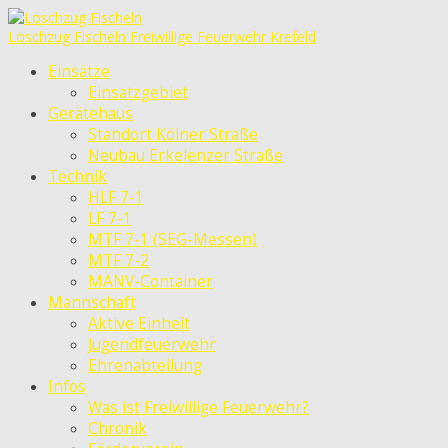
Löschzug Fischeln
Freiwillige Feuerwehr Krefeld
Einsätze
Einsatzgebiet
Gerätehaus
Standort Kölner Straße
Neubau Erkelenzer Straße
Technik
HLF 7-1
LF 7-1
MTF 7-1 (SEG-Messen)
MTF 7-2
MANV-Container
Mannschaft
Aktive Einheit
Jugendfeuerwehr
Ehrenabteilung
Infos
Was ist Freiwillige Feuerwehr?
Chronik