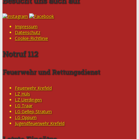
Besucht uns auch auf
Impressum
Datenschutz
Cookie-Richtlinie
Notruf 112
Feuerwehr und Rettungsdienst
Feuerwehr Krefeld
LZ Hüls
LZ Uerdingen
LG Traar
LG Gellep-Stratum
LG Oppum
Jugendfeuerwehr Krefeld