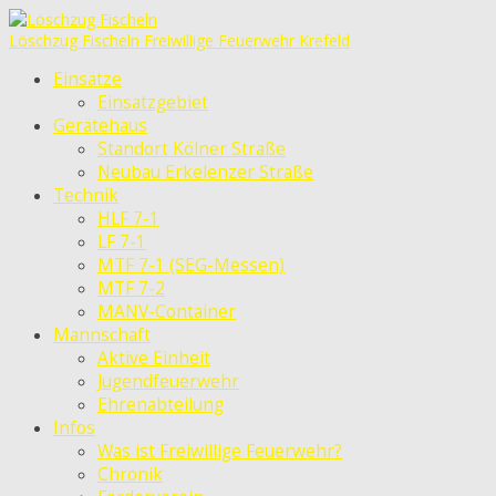
Löschzug Fischeln
Freiwillige Feuerwehr Krefeld
Einsätze
Einsatzgebiet
Gerätehaus
Standort Kölner Straße
Neubau Erkelenzer Straße
Technik
HLF 7-1
LF 7-1
MTF 7-1 (SEG-Messen)
MTF 7-2
MANV-Container
Mannschaft
Aktive Einheit
Jugendfeuerwehr
Ehrenabteilung
Infos
Was ist Freiwillige Feuerwehr?
Chronik