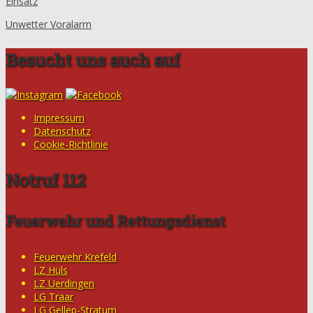
Einsatz
Unwetter Voralarm
Besucht uns auch auf
Impressum
Datenschutz
Cookie-Richtlinie
Notruf 112
Feuerwehr und Rettungsdienst
Feuerwehr Krefeld
LZ Hüls
LZ Uerdingen
LG Traar
LG Gellep-Stratum