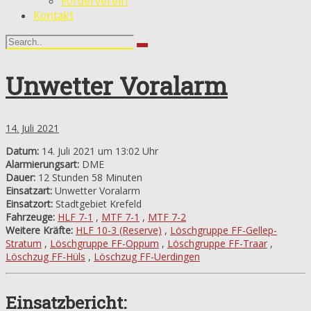
Förderverein
Kontakt
Unwetter Voralarm
14. Juli 2021
Datum:
14. Juli 2021 um 13:02 Uhr
Alarmierungsart:
DME
Dauer:
12 Stunden 58 Minuten
Einsatzart:
Unwetter Voralarm
Einsatzort:
Stadtgebiet Krefeld
Fahrzeuge:
HLF 7-1
,
MTF 7-1
,
MTF 7-2
Weitere Kräfte:
HLF 10-3 (Reserve)
,
Löschgruppe FF-Gellep-
Stratum
,
Löschgruppe FF-Oppum
,
Löschgruppe FF-Traar
,
Löschzug FF-Hüls
,
Löschzug FF-Uerdingen
Einsatzbericht: