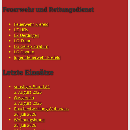
Feuerwehr und Rettungsdienst
Feuerwehr Krefeld
LZ Hüls
LZ Uerdingen
LG Traar
LG Gellep-Stratum
LG Oppum
Jugendfeuerwehr Krefeld
Letzte Einsätze
sonstiger Brand A1
3. August 2026
Gasgeruch
3. August 2026
Rauchentwicklung Wohnhaus
26. Juli 2026
Wohnungsbrand
25. Juli 2026