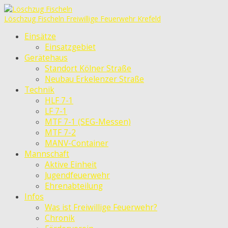
Löschzug Fischeln
Freiwillige Feuerwehr Krefeld
Einsätze
Einsatzgebiet
Gerätehaus
Standort Kölner Straße
Neubau Erkelenzer Straße
Technik
HLF 7-1
LF 7-1
MTF 7-1 (SEG-Messen)
MTF 7-2
MANV-Container
Mannschaft
Aktive Einheit
Jugendfeuerwehr
Ehrenabteilung
Infos
Was ist Freiwillige Feuerwehr?
Chronik