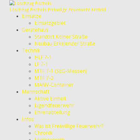
Löschzug Fischeln
Freiwillige Feuerwehr Krefeld
Einsätze
Einsatzgebiet
Gerätehaus
Standort Kölner Straße
Neubau Erkelenzer Straße
Technik
HLF 7-1
LF 7-1
MTF 7-1 (SEG-Messen)
MTF 7-2
MANV-Container
Mannschaft
Aktive Einheit
Jugendfeuerwehr
Ehrenabteilung
Infos
Was ist Freiwillige Feuerwehr?
Chronik
Förderverein