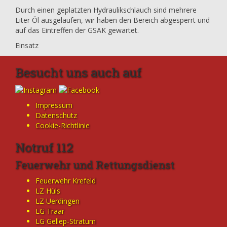
Durch einen geplatzten Hydraulikschlauch sind mehrere
Liter Öl ausgelaufen, wir haben den Bereich abgesperrt und
auf das Eintreffen der GSAK gewartet.
Einsatz
Besucht uns auch auf
Impressum
Datenschutz
Cookie-Richtlinie
Notruf 112
Feuerwehr und Rettungsdienst
Feuerwehr Krefeld
LZ Hüls
LZ Uerdingen
LG Traar
LG Gellep-Stratum