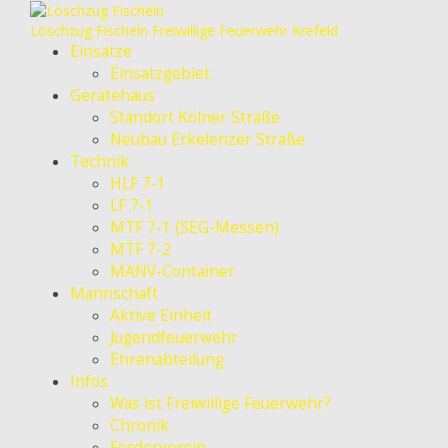
Löschzug Fischeln
Freiwillige Feuerwehr Krefeld
Einsätze
Einsatzgebiet
Gerätehaus
Standort Kölner Straße
Neubau Erkelenzer Straße
Technik
HLF 7-1
LF 7-1
MTF 7-1 (SEG-Messen)
MTF 7-2
MANV-Container
Mannschaft
Aktive Einheit
Jugendfeuerwehr
Ehrenabteilung
Infos
Was ist Freiwillige Feuerwehr?
Chronik
Förderverein