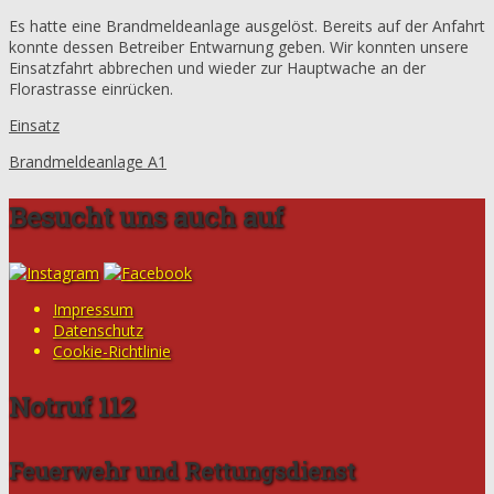
Es hatte eine Brandmeldeanlage ausgelöst. Bereits auf der Anfahrt
konnte dessen Betreiber Entwarnung geben. Wir konnten unsere
Einsatzfahrt abbrechen und wieder zur Hauptwache an der
Florastrasse einrücken.
Einsatz
Brandmeldeanlage A1
Besucht uns auch auf
Impressum
Datenschutz
Cookie-Richtlinie
Notruf 112
Feuerwehr und Rettungsdienst