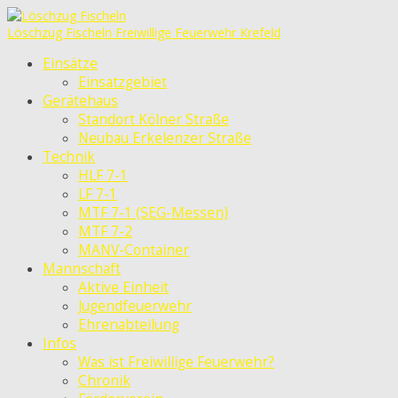
Löschzug Fischeln
Freiwillige Feuerwehr Krefeld
Einsätze
Einsatzgebiet
Gerätehaus
Standort Kölner Straße
Neubau Erkelenzer Straße
Technik
HLF 7-1
LF 7-1
MTF 7-1 (SEG-Messen)
MTF 7-2
MANV-Container
Mannschaft
Aktive Einheit
Jugendfeuerwehr
Ehrenabteilung
Infos
Was ist Freiwillige Feuerwehr?
Chronik