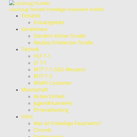
Löschzug Fischeln
Freiwillige Feuerwehr Krefeld
Einsätze
Einsatzgebiet
Gerätehaus
Standort Kölner Straße
Neubau Erkelenzer Straße
Technik
HLF 7-1
LF 7-1
MTF 7-1 (SEG-Messen)
MTF 7-2
MANV-Container
Mannschaft
Aktive Einheit
Jugendfeuerwehr
Ehrenabteilung
Infos
Was ist Freiwillige Feuerwehr?
Chronik
Förderverein