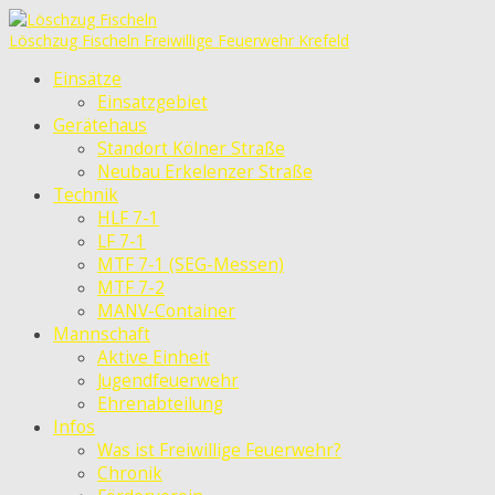
Löschzug Fischeln
Freiwillige Feuerwehr Krefeld
Einsätze
Einsatzgebiet
Gerätehaus
Standort Kölner Straße
Neubau Erkelenzer Straße
Technik
HLF 7-1
LF 7-1
MTF 7-1 (SEG-Messen)
MTF 7-2
MANV-Container
Mannschaft
Aktive Einheit
Jugendfeuerwehr
Ehrenabteilung
Infos
Was ist Freiwillige Feuerwehr?
Chronik