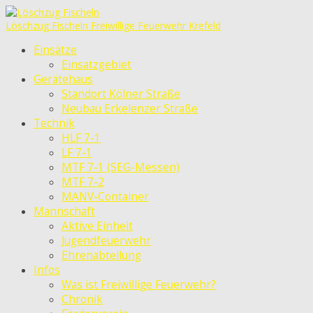
Löschzug Fischeln
Freiwillige Feuerwehr Krefeld
Einsätze
Einsatzgebiet
Gerätehaus
Standort Kölner Straße
Neubau Erkelenzer Straße
Technik
HLF 7-1
LF 7-1
MTF 7-1 (SEG-Messen)
MTF 7-2
MANV-Container
Mannschaft
Aktive Einheit
Jugendfeuerwehr
Ehrenabteilung
Infos
Was ist Freiwillige Feuerwehr?
Chronik