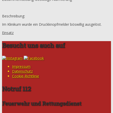
Beschreibung:
Im Klinikum wurde ein Druckknopfmelder böswillig ausgelöst.
Einsatz
Besucht uns auch auf
Impressum
Datenschutz
Cookie-Richtlinie
Notruf 112
Feuerwehr und Rettungsdienst