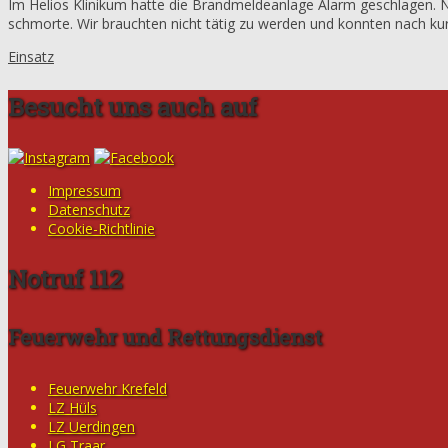
Im Helios Klinikum hatte die Brandmeldeanlage Alarm geschlagen. Na
schmorte. Wir brauchten nicht tätig zu werden und konnten nach kur
Einsatz
Besucht uns auch auf
Impressum
Datenschutz
Cookie-Richtlinie
Notruf 112
Feuerwehr und Rettungsdienst
Feuerwehr Krefeld
LZ Hüls
LZ Uerdingen
LG Traar