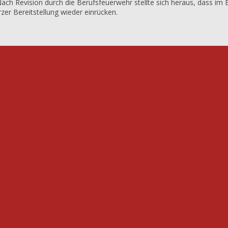
ch Revision durch die Berufsfeuerwehr stellte sich heraus, dass im B
zer Bereitstellung wieder einrücken.