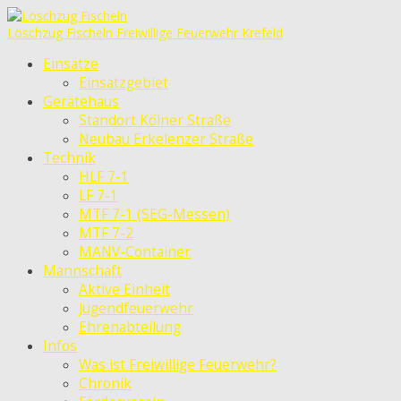
Löschzug Fischeln
Freiwillige Feuerwehr Krefeld
Einsätze
Einsatzgebiet
Gerätehaus
Standort Kölner Straße
Neubau Erkelenzer Straße
Technik
HLF 7-1
LF 7-1
MTF 7-1 (SEG-Messen)
MTF 7-2
MANV-Container
Mannschaft
Aktive Einheit
Jugendfeuerwehr
Ehrenabteilung
Infos
Was ist Freiwillige Feuerwehr?
Chronik