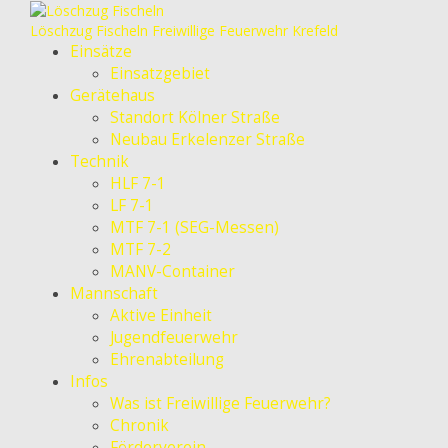
Löschzug Fischeln
Freiwillige Feuerwehr Krefeld
Einsätze
Einsatzgebiet
Gerätehaus
Standort Kölner Straße
Neubau Erkelenzer Straße
Technik
HLF 7-1
LF 7-1
MTF 7-1 (SEG-Messen)
MTF 7-2
MANV-Container
Mannschaft
Aktive Einheit
Jugendfeuerwehr
Ehrenabteilung
Infos
Was ist Freiwillige Feuerwehr?
Chronik
Förderverein