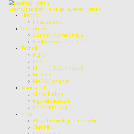
Löschzug Fischeln
Freiwillige Feuerwehr Krefeld
Einsätze
Einsatzgebiet
Gerätehaus
Standort Kölner Straße
Neubau Erkelenzer Straße
Technik
HLF 7-1
LF 7-1
MTF 7-1 (SEG-Messen)
MTF 7-2
MANV-Container
Mannschaft
Aktive Einheit
Jugendfeuerwehr
Ehrenabteilung
Infos
Was ist Freiwillige Feuerwehr?
Chronik
Förderverein