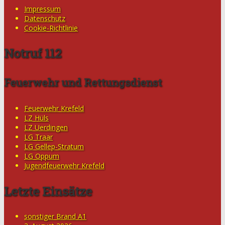
Impressum
Datenschutz
Cookie-Richtlinie
Notruf 112
Feuerwehr und Rettungsdienst
Feuerwehr Krefeld
LZ Hüls
LZ Uerdingen
LG Traar
LG Gellep-Stratum
LG Oppum
Jugendfeuerwehr Krefeld
Letzte Einsätze
sonstiger Brand A1