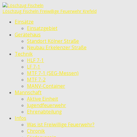
Löschzug Fischeln
Freiwillige Feuerwehr Krefeld
Einsätze
Einsatzgebiet
Gerätehaus
Standort Kölner Straße
Neubau Erkelenzer Straße
Technik
HLF 7-1
LF 7-1
MTF 7-1 (SEG-Messen)
MTF 7-2
MANV-Container
Mannschaft
Aktive Einheit
Jugendfeuerwehr
Ehrenabteilung
Infos
Was ist Freiwillige Feuerwehr?
Chronik