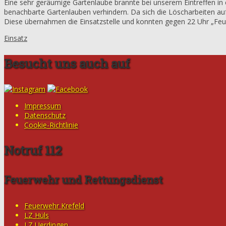
Eine sehr geräumige Gartenlaube brannte bei unserem Eintreffen i
benachbarte Gartenlauben verhindern. Da sich die Löscharbeiten a
Diese übernahmen die Einsatzstelle und konnten gegen 22 Uhr „Feu
Einsatz
Besucht uns auch auf
Impressum
Datenschutz
Cookie-Richtlinie
Notruf 112
Feuerwehr und Rettungsdienst
Feuerwehr Krefeld
LZ Hüls
LZ Uerdingen