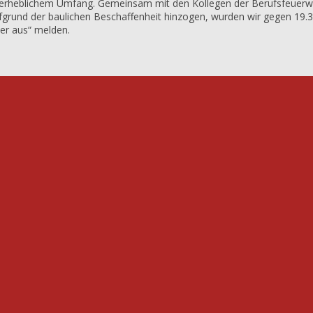
n erheblichem Umfang. Gemeinsam mit den Kollegen der Berufsfeuerwe
ufgrund der baulichen Beschaffenheit hinzogen, wurden wir gegen 19.
er aus“ melden.