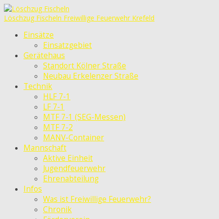
Löschzug Fischeln
Freiwillige Feuerwehr Krefeld
Einsätze
Einsatzgebiet
Gerätehaus
Standort Kölner Straße
Neubau Erkelenzer Straße
Technik
HLF 7-1
LF 7-1
MTF 7-1 (SEG-Messen)
MTF 7-2
MANV-Container
Mannschaft
Aktive Einheit
Jugendfeuerwehr
Ehrenabteilung
Infos
Was ist Freiwillige Feuerwehr?
Chronik