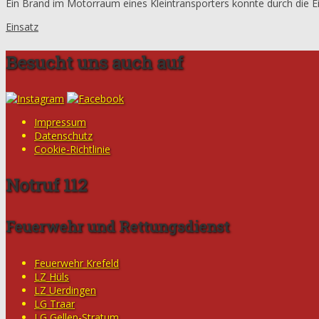
Ein Brand im Motorraum eines Kleintransporters konnte durch die Ei
Einsatz
Besucht uns auch auf
Impressum
Datenschutz
Cookie-Richtlinie
Notruf 112
Feuerwehr und Rettungsdienst
Feuerwehr Krefeld
LZ Hüls
LZ Uerdingen
LG Traar
LG Gellep-Stratum