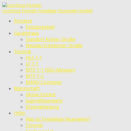
Löschzug Fischeln
Freiwillige Feuerwehr Krefeld
Einsätze
Einsatzgebiet
Gerätehaus
Standort Kölner Straße
Neubau Erkelenzer Straße
Technik
HLF 7-1
LF 7-1
MTF 7-1 (SEG-Messen)
MTF 7-2
MANV-Container
Mannschaft
Aktive Einheit
Jugendfeuerwehr
Ehrenabteilung
Infos
Was ist Freiwillige Feuerwehr?
Chronik