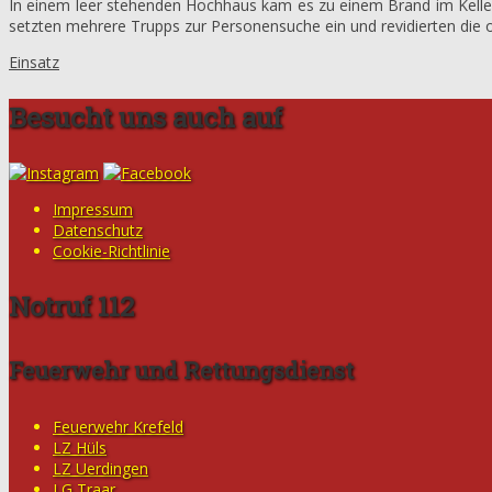
In einem leer stehenden Hochhaus kam es zu einem Brand im Kelle
setzten mehrere Trupps zur Personensuche ein und revidierten die 
Einsatz
Besucht uns auch auf
Impressum
Datenschutz
Cookie-Richtlinie
Notruf 112
Feuerwehr und Rettungsdienst
Feuerwehr Krefeld
LZ Hüls
LZ Uerdingen
LG Traar