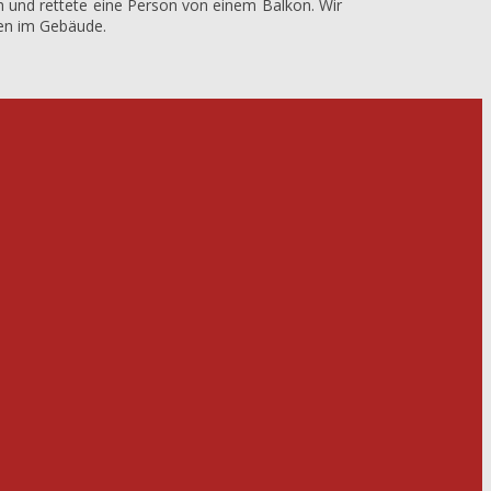
und rettete eine Person von einem Balkon. Wir
nen im Gebäude.