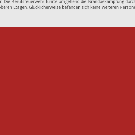
r. Die Berufsfeuerwehr führte umgehend die Brandbekämpfung durch 
oberen Etagen. Glücklicherweise befanden sich keine weiteren Perso