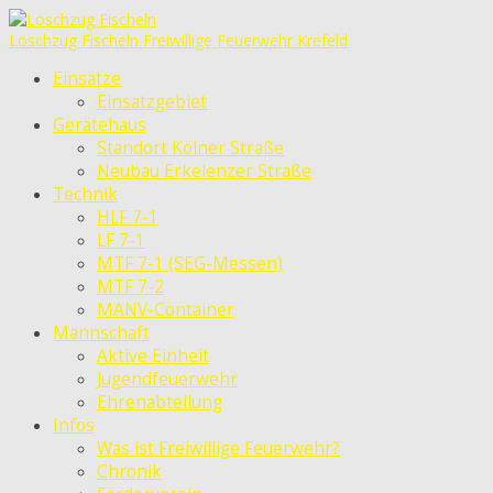
Löschzug Fischeln
Freiwillige Feuerwehr Krefeld
Einsätze
Einsatzgebiet
Gerätehaus
Standort Kölner Straße
Neubau Erkelenzer Straße
Technik
HLF 7-1
LF 7-1
MTF 7-1 (SEG-Messen)
MTF 7-2
MANV-Container
Mannschaft
Aktive Einheit
Jugendfeuerwehr
Ehrenabteilung
Infos
Was ist Freiwillige Feuerwehr?
Chronik