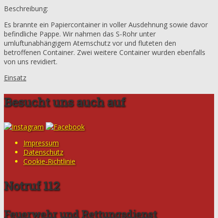
Beschreibung:
Es brannte ein Papiercontainer in voller Ausdehnung sowie davor
befindliche Pappe. Wir nahmen das S-Rohr unter
umluftunabhängigem Atemschutz vor und fluteten den
betroffenen Container. Zwei weitere Container wurden ebenfalls
von uns revidiert.
Einsatz
Besucht uns auch auf
Impressum
Datenschutz
Cookie-Richtlinie
Notruf 112
Feuerwehr und Rettungsdienst