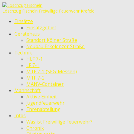
Löschzug Fischeln
Freiwillige Feuerwehr Krefeld
Einsätze
Einsatzgebiet
Gerätehaus
Standort Kölner Straße
Neubau Erkelenzer Straße
Technik
HLF 7-1
LF 7-1
MTF 7-1 (SEG-Messen)
MTF 7-2
MANV-Container
Mannschaft
Aktive Einheit
Jugendfeuerwehr
Ehrenabteilung
Infos
Was ist Freiwillige Feuerwehr?
Chronik