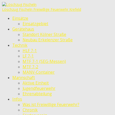
Löschzug Fischeln
Freiwillige Feuerwehr Krefeld
Einsätze
Einsatzgebiet
Gerätehaus
Standort Kölner Straße
Neubau Erkelenzer Straße
Technik
HLF 7-1
LF 7-1
MTF 7-1 (SEG-Messen)
MTF 7-2
MANV-Container
Mannschaft
Aktive Einheit
Jugendfeuerwehr
Ehrenabteilung
Infos
Was ist Freiwillige Feuerwehr?
Chronik