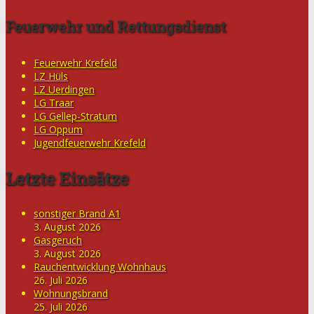
Feuerwehr und Rettungsdienst
Feuerwehr Krefeld
LZ Hüls
LZ Uerdingen
LG Traar
LG Gellep-Stratum
LG Oppum
Jugendfeuerwehr Krefeld
Letzte Einsätze
sonstiger Brand A1
3. August 2026
Gasgeruch
3. August 2026
Rauchentwicklung Wohnhaus
26. Juli 2026
Wohnungsbrand
25. Juli 2026