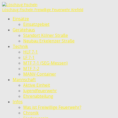
Löschzug Fischeln
Freiwillige Feuerwehr Krefeld
Einsätze
Einsatzgebiet
Gerätehaus
Standort Kölner Straße
Neubau Erkelenzer Straße
Technik
HLF 7-1
LF 7-1
MTF 7-1 (SEG-Messen)
MTF 7-2
MANV-Container
Mannschaft
Aktive Einheit
Jugendfeuerwehr
Ehrenabteilung
Infos
Was ist Freiwillige Feuerwehr?
Chronik