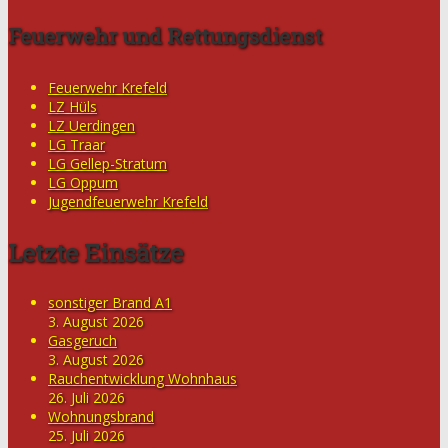
Feuerwehr und Rettungsdienst
Feuerwehr Krefeld
LZ Hüls
LZ Uerdingen
LG Traar
LG Gellep-Stratum
LG Oppum
Jugendfeuerwehr Krefeld
Letzte Einsätze
sonstiger Brand A1
3. August 2026
Gasgeruch
3. August 2026
Rauchentwicklung Wohnhaus
26. Juli 2026
Wohnungsbrand
25. Juli 2026