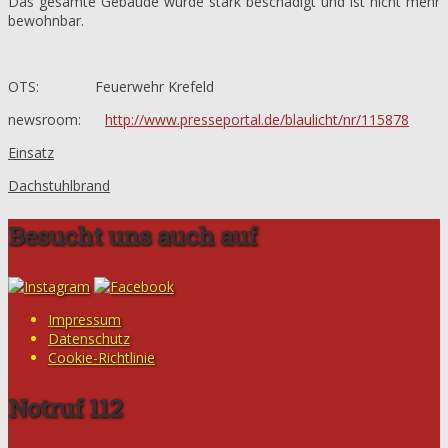
Das gesamte Gebäude wurde stark beschädigt und ist nicht mehr
bewohnbar.
OTS: Feuerwehr Krefeld
newsroom:
http://www.presseportal.de/blaulicht/nr/115878
Einsatz
Dachstuhlbrand
Besucht uns auch auf
Impressum
Datenschutz
Cookie-Richtlinie
Notruf 112