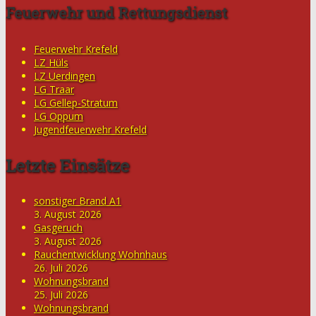
Feuerwehr und Rettungsdienst
Feuerwehr Krefeld
LZ Hüls
LZ Uerdingen
LG Traar
LG Gellep-Stratum
LG Oppum
Jugendfeuerwehr Krefeld
Letzte Einsätze
sonstiger Brand A1
3. August 2026
Gasgeruch
3. August 2026
Rauchentwicklung Wohnhaus
26. Juli 2026
Wohnungsbrand
25. Juli 2026
Wohnungsbrand