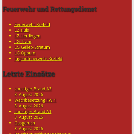
Feuerwehr und Rettungsdienst
Feuerwehr Krefeld
LZ Hüls
LZ Uerdingen
LG Traar
LG Gellep-Stratum
LG Oppum
Jugendfeuerwehr Krefeld
Letzte Einsätze
sonstiger Brand A3
8. August 2026
Wachbesetzung FW 1
8. August 2026
sonstiger Brand A1
3. August 2026
Gasgeruch
3. August 2026