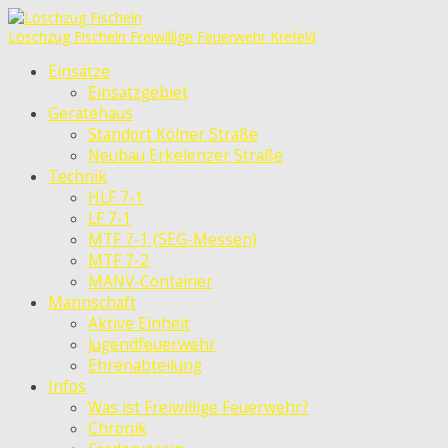
Löschzug Fischeln
Freiwillige Feuerwehr Krefeld
Einsätze
Einsatzgebiet
Gerätehaus
Standort Kölner Straße
Neubau Erkelenzer Straße
Technik
HLF 7-1
LF 7-1
MTF 7-1 (SEG-Messen)
MTF 7-2
MANV-Container
Mannschaft
Aktive Einheit
Jugendfeuerwehr
Ehrenabteilung
Infos
Was ist Freiwillige Feuerwehr?
Chronik