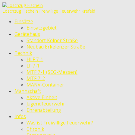
Löschzug Fischeln
Freiwillige Feuerwehr Krefeld
Einsätze
Einsatzgebiet
Gerätehaus
Standort Kölner Straße
Neubau Erkelenzer Straße
Technik
HLF 7-1
LF 7-1
MTF 7-1 (SEG-Messen)
MTF 7-2
MANV-Container
Mannschaft
Aktive Einheit
Jugendfeuerwehr
Ehrenabteilung
Infos
Was ist Freiwillige Feuerwehr?
Chronik